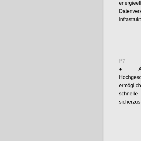
energieef
Datenve
Infrastru
P7
●
Hochgesc
ermöglic
schnelle 
sicherzus