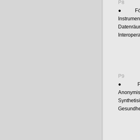
P8
●
Fö
Instrum
Datenräu
Interopera
P9
●
Anonymi
Synthe
Gesundhe