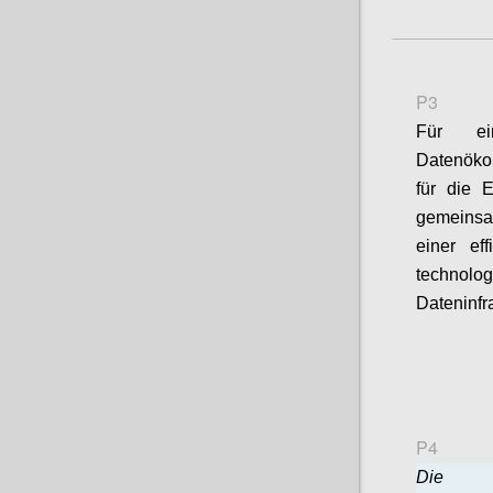
P3
Für ein
Datenökon
für die 
gemeinsa
einer eff
technol
Dateninfr
P4
Die B