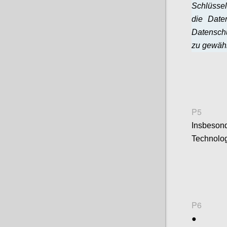
Schlüssel
die Date
Datensch
zu gewähr
P5
Insbeson
Technolog
P6
●