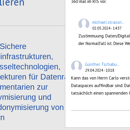
lieren
360 mal im RIS vor.
michael.strassn...
02.05.2024 - 14:37
Zustimmuung. Daten/Digita
der Normalfall ist. Diese We
Sichere
infrastrukturen,
Günther Tschabu...
sseltechnologien,
29.04.2024 - 10:18
tekturen für Datenräume und
Kann das von Herrn Carlo verst
umentarien zur
Dataspaces auffindbar sind. Dat
tatsächlich einen spannenden
misierung und
onymisierung von Daten
rn