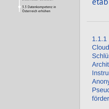
etab
3.3 Datenkompetenz in
Österreich erhöhen
1.1.1
Cloud
Schlü
Archi
Instr
Anony
Pseud
förde