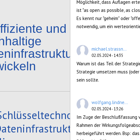
Möglichkeit, dass Auflagen ert
ist "as open as possible, as cl
Es kennt nur "geheim" oder "off
ffiziente und
notwendig, um ein werteorient
hhaltige
michael.strassn...
eninfrastrukturen
02.05.2024 - 14:35
wickeln
Warum ist das Teil der Strateg
Strategie umsetzen muss (oder 
sein sollte.
wolfgang.lindne...
02.05.2024 - 13:26
Schlüsseltechnologien
Im Zuge der Beschlußfassung v
Dateninfrastrukturen
Rahmen der Wirkungsfolgeabsc
herbeigeführt werden. Bsp: das 