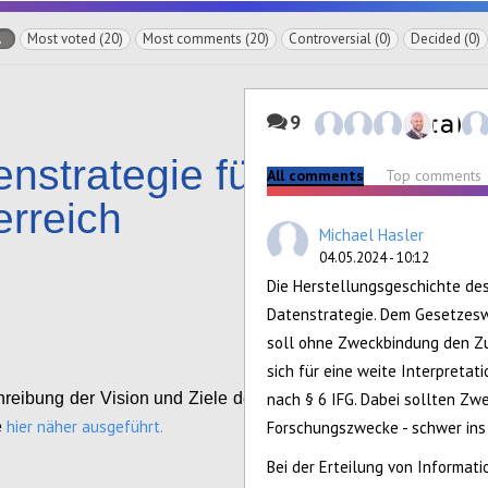
l
Most voted (20)
Most comments (20)
Controversial (0)
Decided (0)
9
nstrategie für
All comments
Top comments
erreich
Michael Hasler
04.05.2024 - 10:12
Configure
Die Herstellungsgeschichte des
Datenstrategie. Dem Gesetzeswo
soll ohne Zweckbindung den Zu
sich für eine weite Interpreta
reibung der Vision und Ziele der Datenstrategie
nach § 6 IFG. Dabei sollten Zw
hier näher ausgeführt.
e
Forschungszwecke - schwer ins 
Bei der Erteilung von Informat
Configure