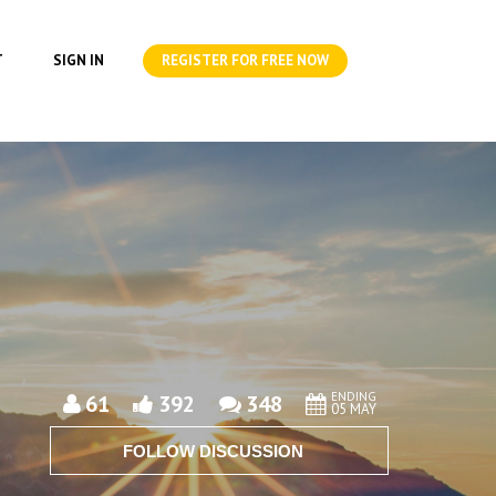
T
SIGN IN
REGISTER FOR FREE NOW
ENDING
61
392
348
05 MAY
FOLLOW DISCUSSION