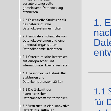
verantwortungsvolle
gemeinsame Datennutzung
etablieren
1.
E
2.2 Essenzielle Strukturen für
das österreichische
Datenökosystem einrichten
nac
2.3 Innovative Potenziale von
Dat
Datenökosystemen und einer
dezentral organisierten
Datenökonomie freisetzen
ent
2.4 Österreichische Interessen
auf europäischer und
internationaler Ebene vertreten
3. Eine innovative Datenkultur
etablieren und
Datenkompetenzen stärken
1.1
3.1 Die Zukunft der
österreichischen
Datenlandschaft weiterdenken
für 
3.2 Vertrauen in eine innovative
Datenkultur aufbauen