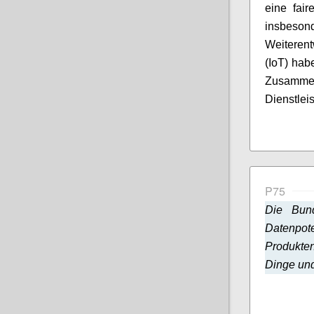
eine fair
insbeso
Weiteren
(IoT) hab
Zusamm
Dienstlei
P75
Die Bund
Datenpo
Produkte
Dinge und