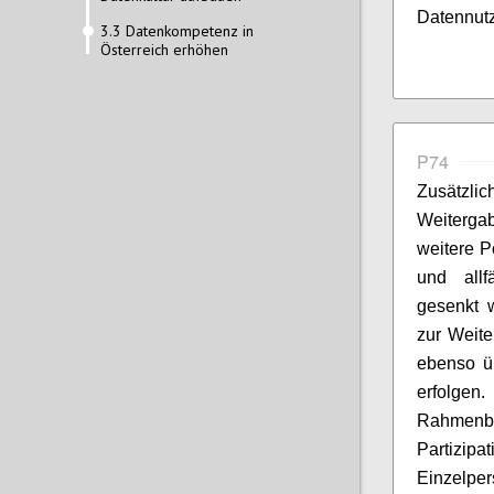
Datennutz
3.3 Datenkompetenz in
Österreich erhöhen
P74
Zusätzl
Weitergab
weitere P
und allf
gesenkt 
zur Weite
ebenso üb
erfolg
Rahmenbed
Partizi
Einzelpe