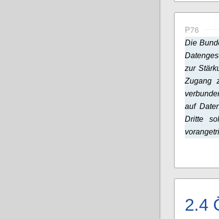
P76
Die Bund
Datenges
zur Stärk
Zugang z
verbunde
auf Date
Dritte s
vorangetr
2.4