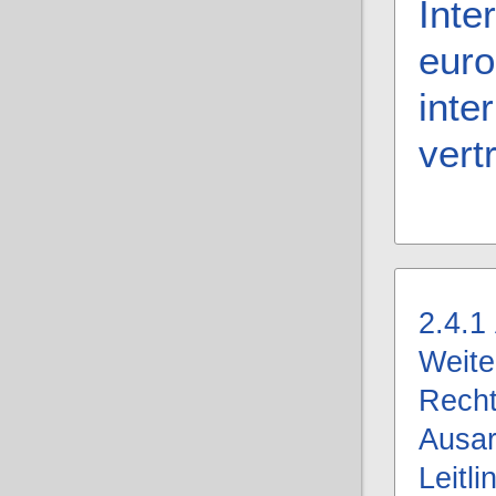
Inte
euro
inte
vert
2.4.1
Weite
Recht
Ausar
Leitli