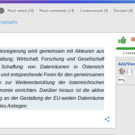
l
Most voted (20)
Most comments (14)
Controversial (0)
Decided (0)
aragraphs
esregierung wird gemeinsam mit Akteuren aus
2
vote
ltung, Wirtschaft, Forschung und Gesellschaft
Add/Vie
 Schaffung von Datenräumen in Österreich
n und entsprechende Foren für den gemeinsamen
h zur Weiterentwicklung der österreichischen
omie einrichten. Darüber hinaus ist die aktive
ng an der Gestaltung der EU-weiten Datenräume
ales Anliegen.
Configure