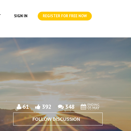
T
SIGN IN
REGISTER FOR FREE NOW
ENDING
61
392
348
05 MAY
FOLLOW DISCUSSION