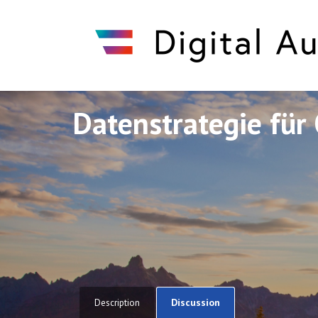
Datenstrategie für 
Discuto
Discuto
Discussion
Description