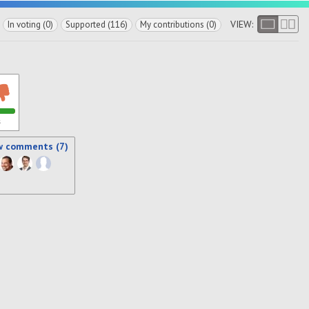
VIEW:
In voting (0)
Supported (116)
My contributions (0)
s
w comments (7)