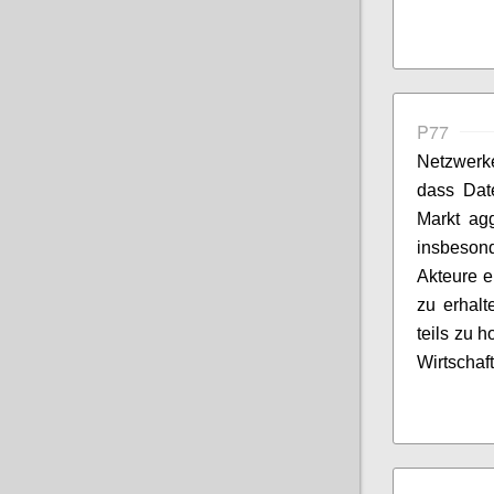
P77
Netzwerke
dass Dat
Markt ag
insbeson
Akteure e
zu erhalt
teils zu 
Wirtschaft