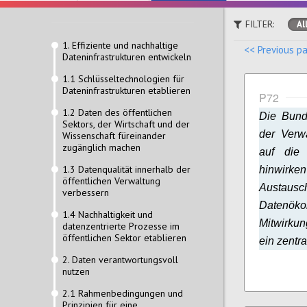
FILTER:
Al
1. Effiziente und nachhaltige
<< Previous p
Dateninfrastrukturen entwickeln
1.1 Schlüsseltechnologien für
Dateninfrastrukturen etablieren
P72
1.2 Daten des öffentlichen
Die Bund
Sektors, der Wirtschaft und der
der Verwa
Wissenschaft füreinander
zugänglich machen
auf die
1.3 Datenqualität innerhalb der
hinwirke
öffentlichen Verwaltung
Austausc
verbessern
Datenökon
1.4 Nachhaltigkeit und
Mitwirku
datenzentrierte Prozesse im
öffentlichen Sektor etablieren
ein zentr
2. Daten verantwortungsvoll
nutzen
2.1 Rahmenbedingungen und
Prinzipien für eine