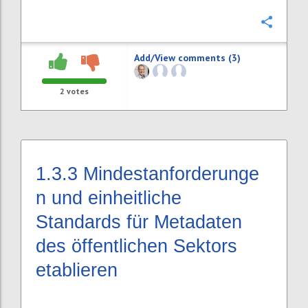
Confi
Add/View comments (3)
2
votes
1.3.3
Mindestanforderunge
n und einheitliche
Standards für Metadaten
des öffentlichen Sektors
etablieren