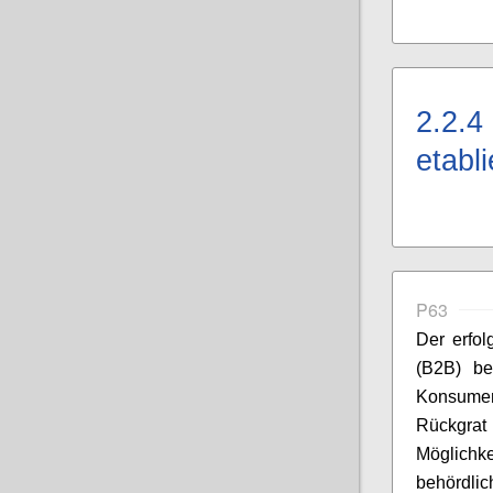
2.2.4
etabl
P63
Der erfo
(B2B) be
Konsume
Rückgrat
Möglichk
behördl