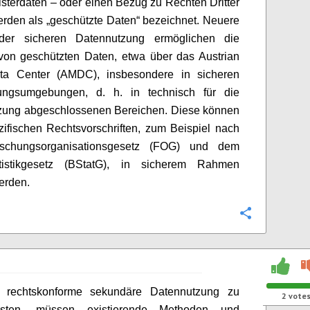
sterdaten – oder einen Bezug zu Rechten Dritter
rden als „geschützte Daten“ bezeichnet. Neuere
er sicheren Datennutzung ermöglichen die
von geschützten Daten, etwa über das Austrian
ta Center (AMDC), insbesondere in sicheren
tungsumgebungen, d. h. in technisch für die
zung abgeschlossenen Bereichen. Diese können
ifischen Rechtsvorschriften, zum Beispiel nach
schungsorganisationsgesetz (FOG) und dem
tistikgesetz (BStatG), in sicherem Rahmen
erden.
Configure
rechtskonforme sekundäre Datennutzung zu
2
vote
eisten, müssen existierende Methoden und