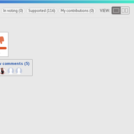
VIEW:
In voting (0)
Supported (116)
My contributions (0)
s
w comments (5)