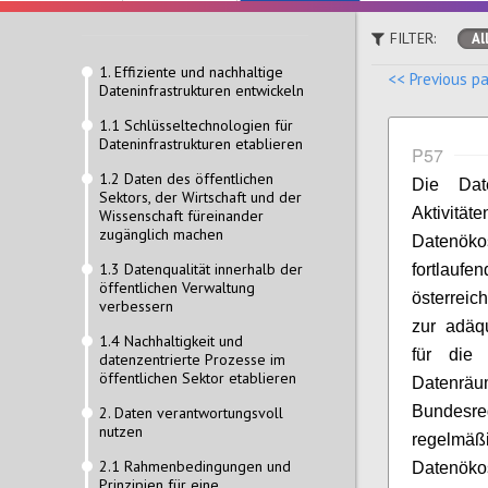
FILTER:
Al
1. Effiziente und nachhaltige
<< Previous p
Dateninfrastrukturen entwickeln
1.1 Schlüsseltechnologien für
Dateninfrastrukturen etablieren
P57
1.2 Daten des öffentlichen
Die Date
Sektors, der Wirtschaft und der
Aktivit
Wissenschaft füreinander
zugänglich machen
Datenök
1.3 Datenqualität innerhalb der
fortlauf
öffentlichen Verwaltung
österreic
verbessern
zur adäq
1.4 Nachhaltigkeit und
für die
datenzentrierte Prozesse im
öffentlichen Sektor etablieren
Datenräu
Bundesre
2. Daten verantwortungsvoll
nutzen
regelmä
2.1 Rahmenbedingungen und
Datenökos
Prinzipien für eine