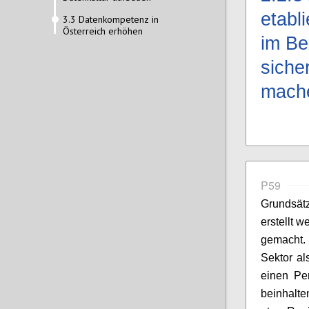
etabl
3.3 Datenkompetenz in
Österreich erhöhen
im Be
siche
mach
P59
Grundsätz
erstellt 
gemacht. 
Sektor al
einen Pe
beinhalte