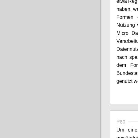
etwa Regi
haben, we
Formen d
Nutzung 
Micro Da
Verarbei
Datennut
nach spez
dem For
Bundesta
genutzt w
P60
Um eine 
gewährl