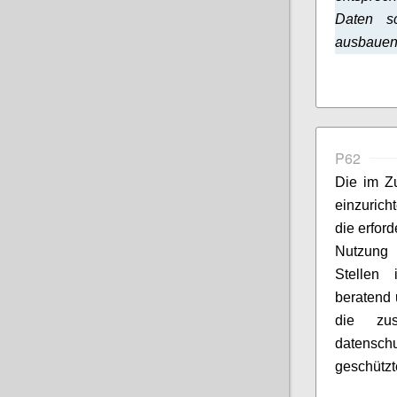
Daten sc
ausbauen
P62
Die im Z
einzuric
die erfor
Nutzung z
Stellen
beratend 
die zus
datensc
geschützt