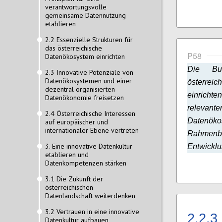
verantwortungsvolle
gemeinsame Datennutzung
etablieren
2.2 Essenzielle Strukturen für
das österreichische
P58
Datenökosystem einrichten
Die Bu
2.3 Innovative Potenziale von
Datenökosystemen und einer
österreic
dezentral organisierten
einricht
Datenökonomie freisetzen
releva
2.4 Österreichische Interessen
Datenök
auf europäischer und
internationaler Ebene vertreten
Rahmenbe
3. Eine innovative Datenkultur
Entwickl
etablieren und
Datenkompetenzen stärken
3.1 Die Zukunft der
österreichischen
Datenlandschaft weiterdenken
3.2 Vertrauen in eine innovative
2.2.3
Datenkultur aufbauen