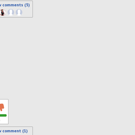
w comments (5)
s
w comment (1)