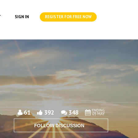
T
SIGN IN
REGISTER FOR FREE NOW
ENDING
61
392
348
05 MAY
FOLLOW DISCUSSION