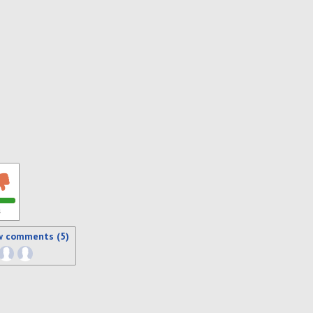
s
w comments (5)