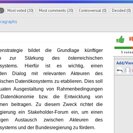
l
Most voted (20)
Most comments (20)
Controversial (0)
Decided (0)
aragraphs
nstrategie bildet die Grundlage künftiger
3
vote
äten zur Stärkung des österreichischen
Add/Vie
osystems. Hierfür ist es wichtig, einen
enden Dialog mit relevanten Akteuren des
hischen Datenökosystems zu etablieren. Dies soll
uaten Ausgestaltung von Rahmenbedingungen
 Datenökonomie bzw. die Entwicklung von
men beitragen. Zu diesem Zweck richtet die
gierung ein Stakeholder-Forum ein, um einen
ßigen Austausch zwischen Akteuren des
ystems und der Bundesregierung zu fördern.