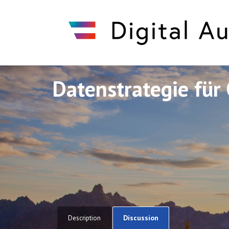
Datenstrategie für 
Discuto
Discuto
Discussion
Description