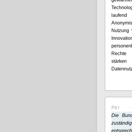
Technolog
laufend
Anonymis
Nutzung 
Innovati
personen
Rechte e
stärken
Datennutz
P61
Die Bund
zuständi
entsprec