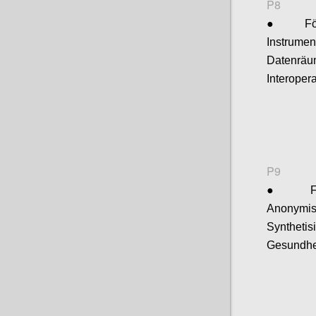
P8
●
Fö
Instrum
Datenräu
Interopera
P9
●
Anonymi
Synthe
Gesundhe