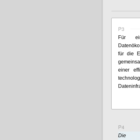
P3
Für ein
Datenökon
für die 
gemeinsa
einer eff
technol
Dateninfr
P4
Die B