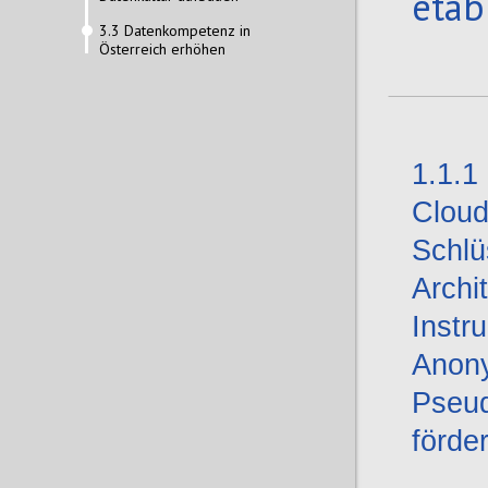
etab
3.3 Datenkompetenz in
Österreich erhöhen
1.1.1
Cloud
Schlü
Archi
Instr
Anony
Pseud
förde