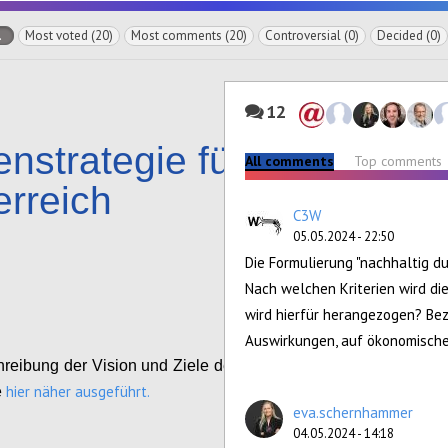
l
Most voted (20)
Most comments (20)
Controversial (0)
Decided (0)
12
nstrategie für
All comments
Top comments
erreich
C3W
05.05.2024 - 22:50
Configure
Die Formulierung "nachhaltig du
Nach welchen Kriterien wird di
wird hierfür herangezogen? Bezi
Auswirkungen, auf ökonomische
reibung der Vision und Ziele der Datenstrategie
hier näher ausgeführt.
e
eva.schernhammer
04.05.2024 - 14:18
Configure