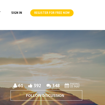
T
SIGN IN
REGISTER FOR FREE NOW
ENDING
61
392
348
05 MAY
FOLLOW DISCUSSION