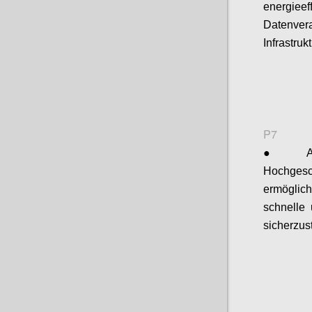
energieef
Datenve
Infrastru
P7
●
Hochgesc
ermöglic
schnelle 
sicherzus