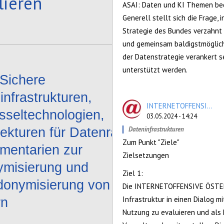
lieren
ASAI: Daten und KI Themen bed
Generell stellt sich die Frage,
Strategie des Bundes verzahnt 
und gemeinsam baldigstmöglic
der Datenstrategie verankert 
unterstützt werden.
Sichere
infrastrukturen,
INTERNETOFFENSI...
sseltechnologien,
03.05.2024 - 14:24
tekturen für Datenräume und
Dateninfrastrukturen
Zum Punkt "Ziele"
umentarien zur
Zielsetzungen
misierung und
Ziel 1:
onymisierung von Daten
Die INTERNETOFFENSIVE ÖSTERRE
Infrastruktur in einen Dialog m
rn
Nutzung zu evaluieren und als 