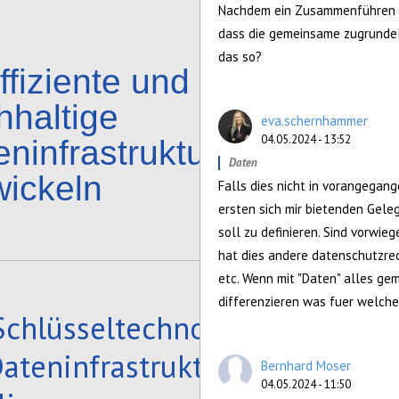
Nachdem ein Zusammenführen al
dass die gemeinsame zugrundeli
das so?
ffiziente und
hhaltige
eva.schernhammer
04.05.2024 - 13:52
eninfrastrukturen
Daten
wickeln
Falls dies nicht in vorangegang
ersten sich mir bietenden Geleg
soll zu definieren. Sind vorwi
hat dies andere datenschutzrec
etc. Wenn mit "Daten" alles gem
differenzieren was fuer welch
Schlüsseltechnologien
Dateninfrastrukturen
Bernhard Moser
04.05.2024 - 11:50