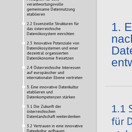
verantwortungsvolle
gemeinsame Datennutzung
etablieren
1.
E
2.2 Essenzielle Strukturen für
das österreichische
Datenökosystem einrichten
nac
2.3 Innovative Potenziale von
Dat
Datenökosystemen und einer
dezentral organisierten
Datenökonomie freisetzen
ent
2.4 Österreichische Interessen
auf europäischer und
internationaler Ebene vertreten
3. Eine innovative Datenkultur
etablieren und
Datenkompetenzen stärken
1.1
3.1 Die Zukunft der
österreichischen
Datenlandschaft weiterdenken
für 
3.2 Vertrauen in eine innovative
Datenkultur aufbauen