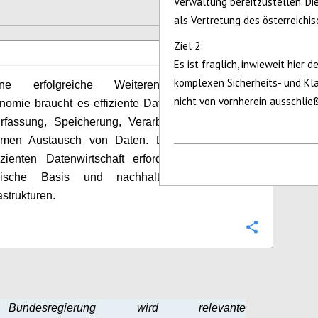
Verwaltung bereitzustellen. 
als Vertretung des österreichisc
Ziel 2:
Es ist fraglich, inwieweit hier
komplexen Sicherheits- und Kla
e erfolgreiche Weiterentwicklung der
6
vote
nicht von vornherein ausschli
omie braucht es effiziente Dateninfrastrukturen
Erfassung, Speicherung, Verarbeitung und den
men Austausch von Daten. Die Realisierung
izienten Datenwirtschaft erfordert eine solide
ogische Basis und nachhaltig durchdachte
astrukturen.
Configure
undesregierung wird relevante