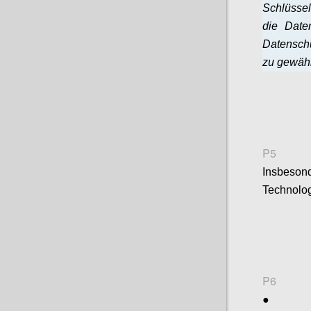
Schlüssel
die Date
Datensch
zu gewähr
P5
Insbeson
Technolog
P6
●