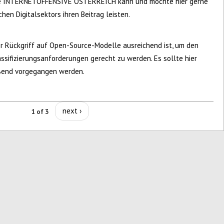
Die INTERNETOFFENSIVE ÖSTERREICH kann und möchte hier gerne
hen Digitalsektors ihren Beitrag leisten.
 der Rückgriff auf Open-Source-Modelle ausreichend ist, um den
ssifizierungsanforderungen gerecht zu werden. Es sollte hier
s
eßend vorgegangen werden.
next ›
1 of 3