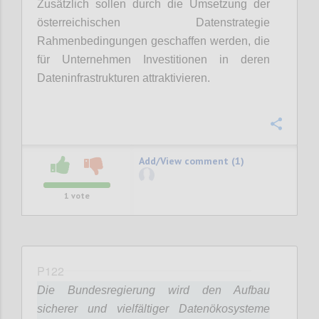
Zusätzlich sollen durch die Umsetzung der
österreichischen Datenstrategie
Rahmenbedingungen geschaffen werden, die
für Unternehmen Investitionen in deren
Dateninfrastrukturen attraktivieren.
Confi
Add/View comment (1)
1
vote
P122
Die Bundesregierung wird den Aufbau
sicherer und vielfältiger Datenökosysteme