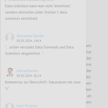
Data scientists kann man nicht "einrichten"
sondern einstellen (oder Stellen f. data
scientists einrichten)
Alexander Bardel
P103
03.05.2024 - 14:14
Österreich möchte durch einen eigenen
"... sollen verstärkt Data Stewards und Data
strategischen Ansatz stärker zur
Scientists eingerichtet .."
Bewusstseinsbildung über die Möglichkeit der
Datenspende beitragen. Dazu wird eine
michaelfaelbl
aktive Aufklärung über die Möglichkeiten der
03.05.2024 - 01:24
Nutzung der Datenspenden aufgeklärt.
Kommentar zur Überschrift: fokussieren mit zwei
Entsprechend den vorgegebenen
"s"
gesetzlichen Rahmenbedingungen sollen
künftig Datenspenden für das Gemeinwohl an
anerkannte datenaltruistische Organisationen
Axel Polleres