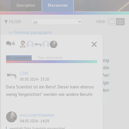
Discussion
Description
FILTER:
VIEW:
<< Previous paragraphs
6
P102
All comments
Top comments
Die Bundesregierung wird mit der Einrichtung
einer zuständigen Behörde für die
C3W
Registrierung anerkannter datenaltruistischer
05.05.2024 - 23:20
Organisationen vertrauenswürdige
Data Scientist ist ein Beruf. Dieser kann ebenso
Rahmenbedingungen für Datenspenden
wenig "eingerichtet" werden wie andere Berufe.
schaffen.
eva.schernhammer
Confi
04.05.2024 - 14:29
verstärkt Data Scientists eingerichtet