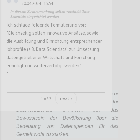
ermöglicht und gefördert werden.
20.04.2024 - 15:54
In diesem Zusammenhang sollen verstärkt Data
Scientists eingerichtet werden
Confi
Ich schlage folgende Formulierung vor:
"Gleichzeitig sollen innovative Ansätze, sowie
die Ausbildung und Einrichtung entsprechender
Jobprofile (z.B. Data Scientists) zur Umsetzung
datengetriebener Wirtschaft und Forschung
ermutigt und weiterverfolgt werden.”
"
P104
Die Bundesregierung wird Überlegungen zur
next ›
1 of 2
Ausgestaltung einer Strategie für
Datenaltruismus einleiten, um das
Bewusstsein der Bevölkerung über die
Bedeutung von Datenspenden für das
Gemeinwohl zu stärken.