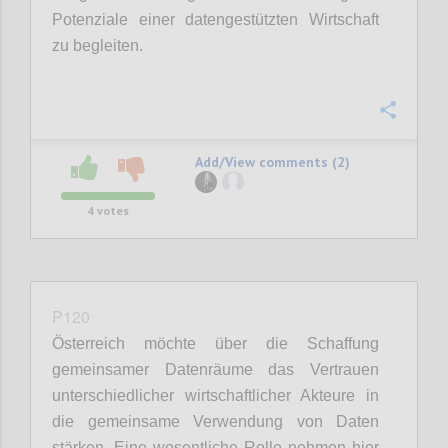
Potenziale einer datengestützten Wirtschaft
zu begleiten.
Confi
Add/View comments (2)
4
votes
P120
Österreich möchte über die Schaffung
gemeinsamer Datenräume das Vertrauen
unterschiedlicher wirtschaftlicher Akteure in
die gemeinsame Verwendung von Daten
stärken. Eine wesentliche Rolle nehmen hier