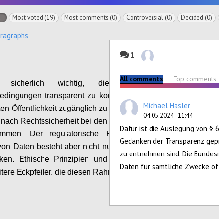
l
Most voted (19)
Most comments (0)
Controversial (0)
Decided (0)
aragraphs
1
All comments
Top comments
sicherlich wichtig, diese rechtlichen
dingungen transparent zu kommunizieren und
Michael Hasler
iten Öffentlichkeit zugänglich zu machen, um dem
04.05.2024 - 11:44
 nach Rechtssicherheit bei den Marktteilnehmern
Dafür ist die Auslegung von § 6
ommen. Der regulatorische Rahmen für die
Gedanken der Transparenz gepr
on Daten besteht aber nicht nur aus rechtlichen
zu entnehmen sind. Die Bundesr
ken. Ethische Prinzipien und soziale Aspekte
Daten für sämtliche Zwecke öf
itere Eckpfeiler, die diesen Rahmen abstecken.
Configure