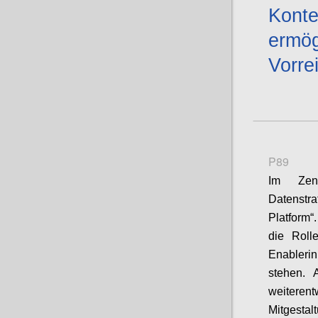
Konte
ermög
Vorrei
P89
Im Zen
Datenstr
Platform“
die Roll
Enableri
stehen. 
weiteren
Mitgest