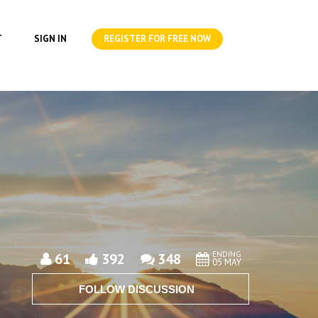
T
SIGN IN
REGISTER FOR FREE NOW
ENDING
61
392
348
05 MAY
FOLLOW DISCUSSION