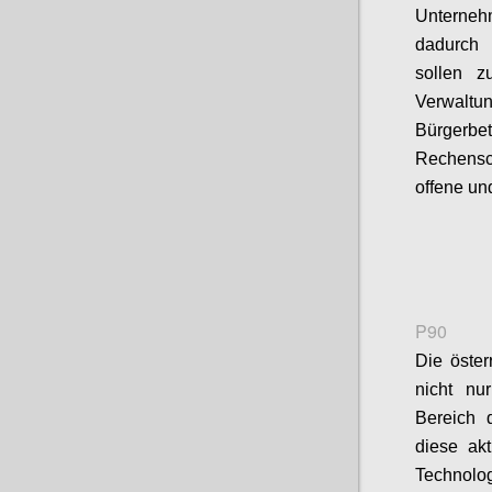
Unterneh
dadurch 
sollen z
Verwal
Bürger
Rechensch
offene un
P90
Die öster
nicht nu
Bereich 
diese akt
Technolo