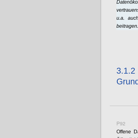
Datenök
vertrauen
u.a. auc
beitragen
3.1.2
Grund
P92
Offene D