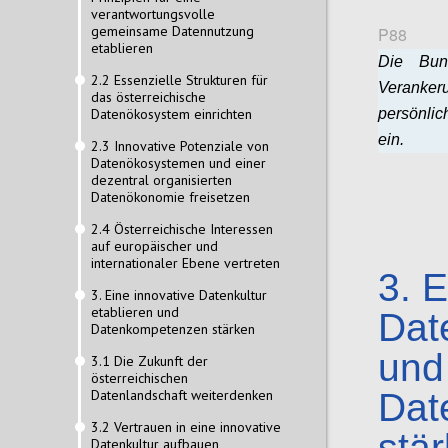
verantwortungsvolle
gemeinsame Datennutzung
P88
etablieren
Die Bund
2.2 Essenzielle Strukturen für
Veranker
das österreichische
Datenökosystem einrichten
persönlic
ein.
2.3 Innovative Potenziale von
Datenökosystemen und einer
dezentral organisierten
Datenökonomie freisetzen
2.4 Österreichische Interessen
auf europäischer und
internationaler Ebene vertreten
3.
E
3. Eine innovative Datenkultur
etablieren und
Dat
Datenkompetenzen stärken
und
3.1 Die Zukunft der
österreichischen
Datenlandschaft weiterdenken
Dat
3.2 Vertrauen in eine innovative
stä
Datenkultur aufbauen