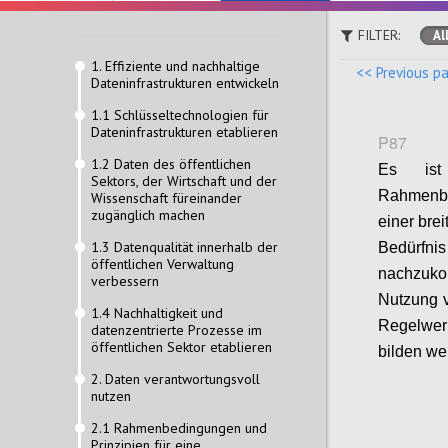
FILTER:
Al
1. Effiziente und nachhaltige
<< Previous p
Dateninfrastrukturen entwickeln
1.1 Schlüsseltechnologien für
Dateninfrastrukturen etablieren
P87
1.2 Daten des öffentlichen
Es ist 
Sektors, der Wirtschaft und der
Rahmenbe
Wissenschaft füreinander
zugänglich machen
einer bre
1.3 Datenqualität innerhalb der
Bedürfnis
öffentlichen Verwaltung
nachzuk
verbessern
Nutzung v
1.4 Nachhaltigkeit und
Regelwer
datenzentrierte Prozesse im
öffentlichen Sektor etablieren
bilden we
2. Daten verantwortungsvoll
nutzen
2.1 Rahmenbedingungen und
Prinzipien für eine