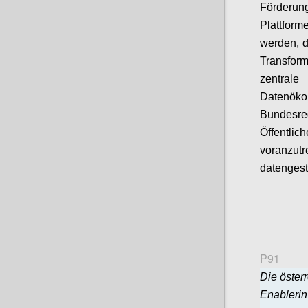
Förderun
Plattfor
werden, d
Transform
zentrale
Datenöko
Bundesreg
Öffentli
voranzu
datengest
P91
Die österr
Enableri