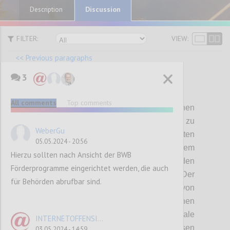
Discussion
Description
FILTER:
VIEW:
<< Previous paragraphs
3
P87
All comments
Top comments
Es ist sicherlich wichtig, diese rechtlichen
Rahmenbedingungen transparent zu
WeberGu
kommunizieren und einer breiten
05.05.2024 - 20:56
Öffentlichkeit zugänglich zu machen, um dem
Hierzu sollten nach Ansicht der BWB
Bedürfnis nach Rechtssicherheit bei den
Förderprogramme eingerichtet werden, die auch
Marktteilnehmern nachzukommen. Der
für Behörden abrufbar sind.
regulatorische Rahmen für die Nutzung von
Daten besteht aber nicht nur aus rechtlichen
Regelwerken. Ethische Prinzipien und soziale
INTERNETOFFENSI...
Aspekte bilden weitere Eckpfeiler, die diesen
03.05.2024 - 14:59