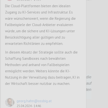
Rahmen abstecken.
Die Cloud-Plattformen bieten den idealen
Zugang zu KI-Services und Infrastruktur. Es
wäre wünschenswert, wenn die Regierung die
Confi
Fallbeispiele der Cloud-Anbieter evaluieren
würde, um die sichere und KI-Lösungen unter
Berücksichtigung aller gültigen und zu
erwarteten Richtlinien zu empfehlen.
In diesem Absatz der Strategie sollte auch die
Schaffung Sandboxes nach bewährten
Methoden und anhand von Fallbeispielen
P88
ermöglicht werden. Weiters könnte die KI-
Nutzung in der Verwaltung dazu beitragen, KI in
Die Bundesregierung setzt sich für die
der Wirtschaft besser nutzbar zu machen.
verstärkte Verankerung des Rechts auf
Selbstbestimmung über persönliche Daten
auf europäischer und nationaler Ebene ein.
georg.hahn@ossbig.at
25.04.2024 - 14:46