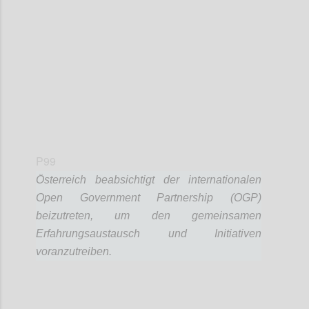
Confi
P99
Österreich beabsichtigt der internationalen
Open Government Partnership (OGP)
beizutreten, um den gemeinsamen
Erfahrungsaustausch und Initiativen
voranzutreiben.
Confi