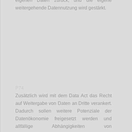
eigenen Daten zurück, und die eigene
weitergehende Datennutzung wird gestärkt.
Confi
P74
Zusätzlich wird mit dem Data Act das Recht
auf Weitergabe von Daten an Dritte verankert.
Dadurch sollen weitere Potenziale der
Datenökonomie freigesetzt werden und
allfällige Abhängigkeiten von