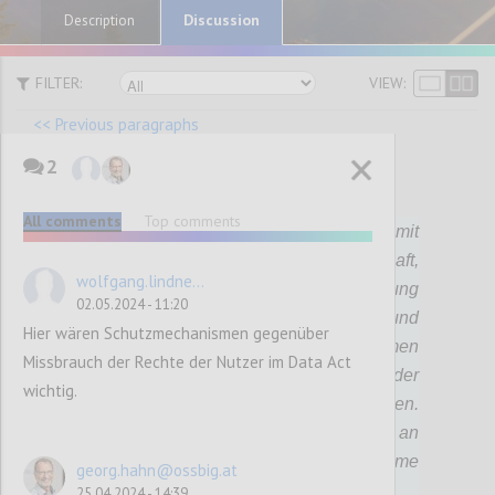
Discussion
Description
FILTER:
VIEW:
<< Previous paragraphs
2
P72
All comments
Top comments
Die Bundesregierung wird gemeinsam mit
Akteuren aus der Verwaltung, Wirtschaft,
wolfgang.lindne...
Forschung und Gesellschaft auf die Schaffung
02.05.2024 - 11:20
von Datenräumen in Österreich hinwirken und
Hier wären Schutzmechanismen gegenüber
entsprechende Foren für den gemeinsamen
Missbrauch der Rechte der Nutzer im Data Act
Austausch zur Weiterentwicklung der
wichtig.
österreichischen Datenökonomie einrichten.
Darüber hinaus ist die aktive Mitwirkung an
der Gestaltung der EU-weiten Datenräume
georg.hahn@ossbig.at
ein zentrales Anliegen.
25.04.2024 - 14:39