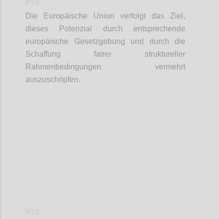
P78
Die Europäische Union verfolgt das Ziel,
dieses Potenzial durch entsprechende
europäische Gesetzgebung und durch die
Schaffung fairer struktureller
Rahmenbedingungen vermehrt
auszuschöpfen.
Confi
P79