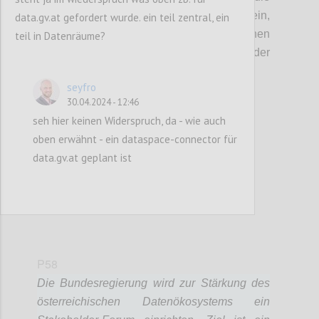
Bundesregierung ein Stakeholder-Forum ein,
data.gv.at gefordert wurde. ein teil zentral, ein
um einen regelmäßigen Austausch zwischen
teil in Datenräume?
Akteuren des Datenökosystems und der
Bundesregierung zu fördern.
seyfro
30.04.2024 - 12:46
Confi
seh hier keinen Widerspruch, da - wie auch
oben erwähnt - ein dataspace-connector für
data.gv.at geplant ist
P58
Die Bundesregierung wird zur Stärkung des
österreichischen Datenökosystems ein