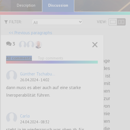
Discussion
Description
FILTER:
VIEW:
<< Previous paragraphs
3
P57
All comments
Top comments
Die Datenstrategie bildet die Grundlage
künftiger Aktivitäten zur Stärkung des
Günther Tschabu...
österreichischen Datenökosystems. Hierfür ist
26.04.2024 - 14:02
es wichtig, einen fortlaufenden Dialog mit
dann muss es aber auch auf eine starke
relevanten Akteuren des österreichischen
Ineroperabilität führen.
Datenökosystems zu etablieren. Dies soll zur
adäquaten Ausgestaltung von
Rahmenbedingungen für die Datenökonomie
Carlo
bzw. die Entwicklung von Datenräumen
24.04.2024 - 08:32
beitragen. Zu diesem Zweck richtet die
steht ja im wiederspruch was oben zb. für