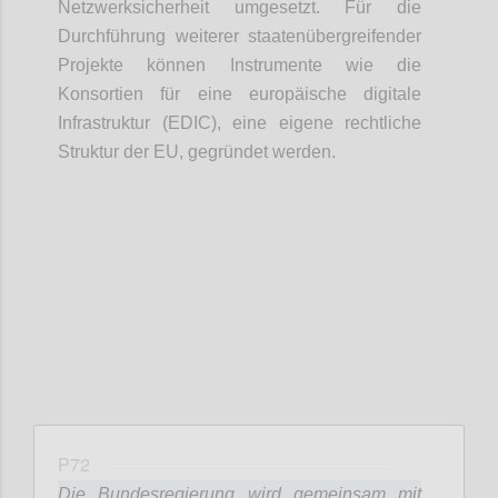
Netzwerksicherheit umgesetzt. Für die
Durchführung weiterer staatenübergreifender
Projekte können Instrumente wie die
Konsortien für eine
europäische digitale
Infrastruktur (EDIC), eine eigene rechtliche
Struktur der EU, gegründet werden.
Confi
P72
Die Bundesregierung wird gemeinsam mit