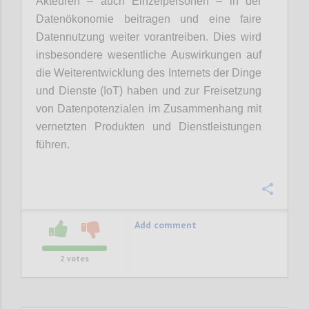
Akteuren – auch Einzelpersonen – in der
Datenökonomie beitragen und eine faire
Datennutzung weiter vorantreiben. Dies wird
insbesondere wesentliche Auswirkungen auf
die Weiterentwicklung des Internets der Dinge
und Dienste (IoT) haben und zur Freisetzung
von Datenpotenzialen im Zusammenhang mit
vernetzten Produkten und Dienstleistungen
führen.
Confi
Add comment
2
votes