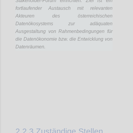
Stakeholder-Forum einrichten. Ziel ist ein
fortlaufender Austausch mit relevanten
Akteuren des österreichischen
Datenökosystems zur adäquaten
Ausgestaltung von Rahmenbedingungen für
die Datenökonomie bzw. die Entwicklung von
Datenräumen.
Confi
2.2.3
Zuständige Stellen