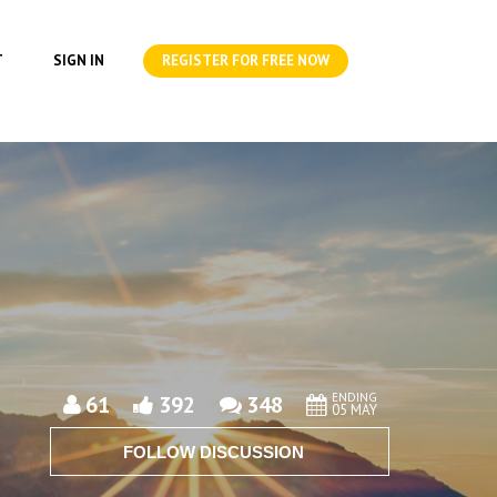
T
SIGN IN
REGISTER FOR FREE NOW
ENDING
61
392
348
05 MAY
FOLLOW DISCUSSION