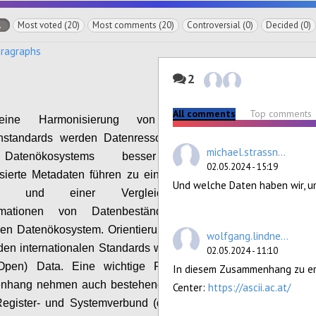
l
Most voted (20)
Most comments (20)
Controversial (0)
Decided (0)
aragraphs
2
All comments
Top comments
eine Harmonisierung von Daten- und
nstandards werden Datenressourcen innerhalb
michael.strassn...
Datenökosystems besser verknüpfbar.
02.05.2024 - 15:19
sierte Metadaten führen zu einem einheitlichen
Und welche Daten haben wir, u
en und einer Vergleichbarkeit der
ormationen von Datenbeständen in einem
ren Datenökosystem. Orientierung findet man an
wolfgang.lindne...
en internationalen Standards wie beispielweise
02.05.2024 - 11:10
Open) Data. Eine wichtige Rolle in diesem
In diesem Zusammenhang zu erw
hang nehmen auch bestehende Einrichtungen
Center:
https://ascii.ac.at/
Register- und Systemverbund (dadeX) oder das