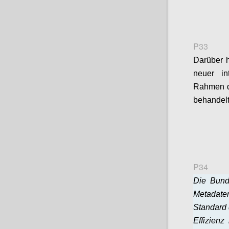
P33
Darüber h
neuer in
Rahmen d
behandelt
P34
Die Bunde
Metadate
Standard 
Effizienz