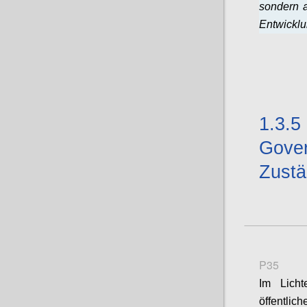
sondern a
Entwicklu
1.3.5
Gover
Zustä
P35
Im Licht
öffentlic