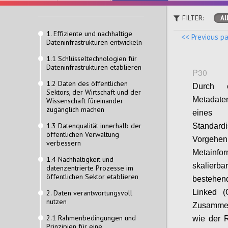
FILTER:
Al
1. Effiziente und nachhaltige
<< Previous p
Dateninfrastrukturen entwickeln
1.1 Schlüsseltechnologien für
Dateninfrastrukturen etablieren
P30
1.2 Daten des öffentlichen
Durch 
Sektors, der Wirtschaft und der
Metadate
Wissenschaft füreinander
zugänglich machen
eines 
1.3 Datenqualität innerhalb der
Standardi
öffentlichen Verwaltung
Vorgeh
verbessern
Metainf
1.4 Nachhaltigkeit und
skalierba
datenzentrierte Prozesse im
öffentlichen Sektor etablieren
bestehend
Linked (
2. Daten verantwortungsvoll
nutzen
Zusammen
2.1 Rahmenbedingungen und
wie der 
Prinzipien für eine