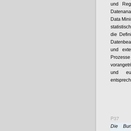
und Regi
Datenanal
Data Mini
statistis
die Defin
Datenbeau
und ext
Prozes
vorangetr
und eur
entsprech
P37
Die Bund