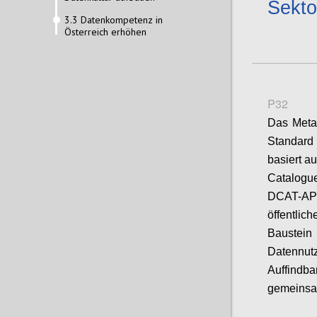
Sekto
3.3 Datenkompetenz in
Österreich erhöhen
P32
Das Meta
Standard 
basiert a
Catalogu
DCAT-AP 
öffentlic
Baustein
Datennu
Auffindb
gemeinsam