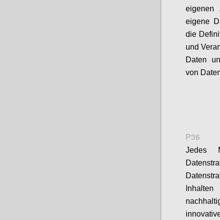
eigenen 
eigene D
die Defin
und Veran
Daten un
von Daten
P36
Jedes M
Datenst
Datenstr
Inhalte
nachhalti
innovati