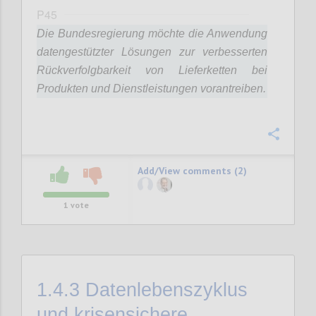
P45
Die Bundesregierung möchte die Anwendung
datengestützter Lösungen zur verbesserten
Rückverfolgbarkeit von Lieferketten bei
Produkten und Dienstleistungen vorantreiben.
Confi
Add/View comments (2)
1
vote
1.4.3
Datenlebenszyklus
und krisensichere