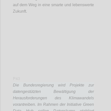
auf dem Weg in eine smarte und lebenswerte
Zukunft.
Confi
P43
Die Bundesregierung wird Projekte zur
datengestützten Bewältigung der
Herausforderungen des Klimawandels
vorantreiben. Im Rahmen der Initiative Green
Data Hub sollen Datenräume etabliert