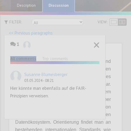
Discussion
Description
FILTER:
VIEW:
<< Previous paragraphs
1
P30
All comments
Top comments
Durch eine Harmonisierung von Daten- und
Metadatenstandards werden
Susanne Blumesberger
Datenressourcen innerhalb eines
03.05.2024 - 08:21
Datenökosystems besser verknüpfbar.
Hier könnte man ebenfalls auf die FAIR-
Standardisierte Metadaten führen zu einem
Prinzipien verweisen.
einheitlichen Vorgehen und einer
Vergleichbarkeit der Metainformationen von
Datenbeständen in einem skalierbaren
Datenökosystem. Orientierung findet man an
bestehenden internationalen Standards wie